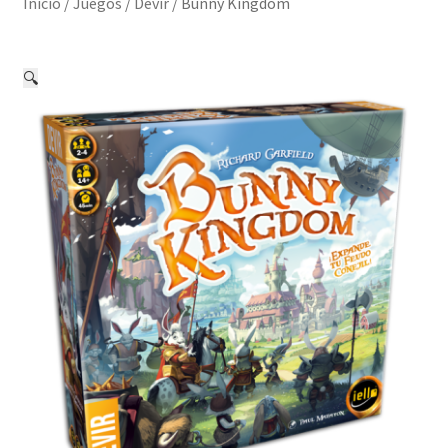
Inicio
/
Juegos
/
Devir
/
Bunny Kingdom
🔍