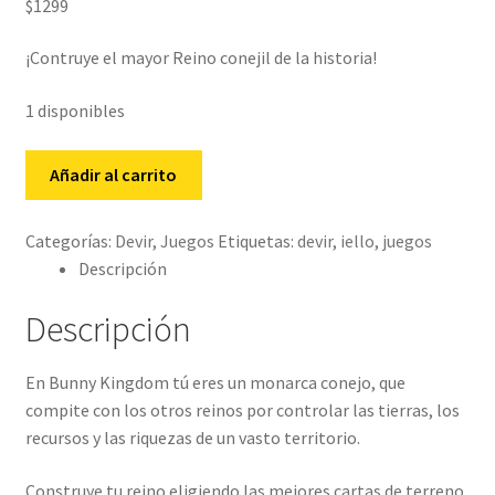
$
1299
¡Contruye el mayor Reino conejil de la historia!
1 disponibles
Bunny
Añadir al carrito
Kingdom
cantidad
Categorías:
Devir
,
Juegos
Etiquetas:
devir
,
iello
,
juegos
Descripción
Descripción
En Bunny Kingdom tú eres un monarca conejo, que
compite con los otros reinos por controlar las tierras, los
recursos y las riquezas de un vasto territorio.
Construye tu reino eligiendo las mejores cartas de terreno,