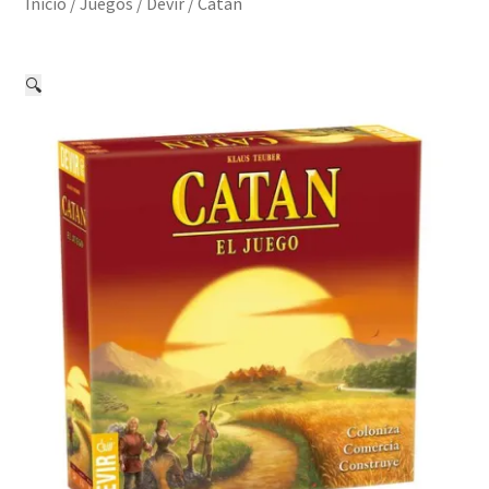
Inicio
/
Juegos
/
Devir
/
Catan
🔍