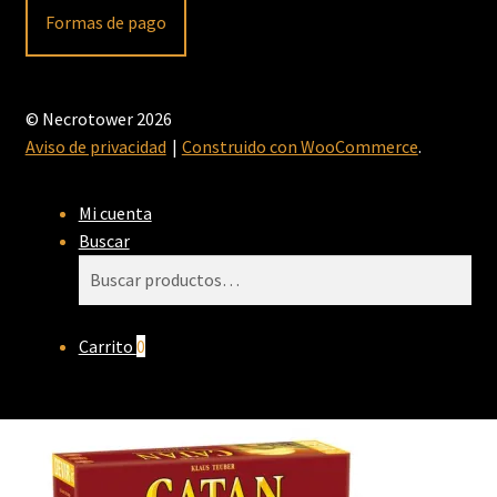
Formas de pago
© Necrotower 2026
Aviso de privacidad
Construido con WooCommerce
.
Mi cuenta
Buscar
Buscar
Buscar
por:
Carrito
0