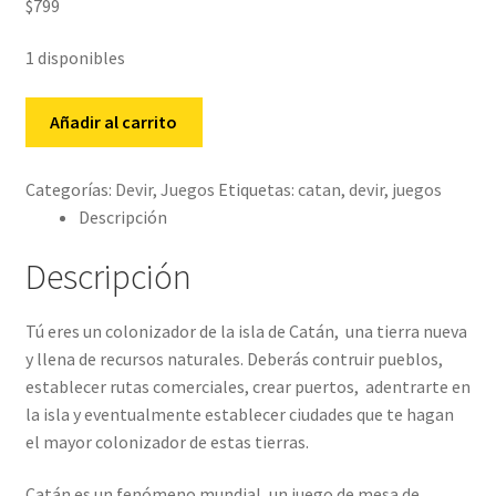
$
799
1 disponibles
Catan
Añadir al carrito
cantidad
Categorías:
Devir
,
Juegos
Etiquetas:
catan
,
devir
,
juegos
Descripción
Descripción
Tú eres un colonizador de la isla de Catán, una tierra nueva
y llena de recursos naturales. Deberás contruir pueblos,
establecer rutas comerciales, crear puertos, adentrarte en
la isla y eventualmente establecer ciudades que te hagan
el mayor colonizador de estas tierras.
Catán es un fenómeno mundial, un juego de mesa de