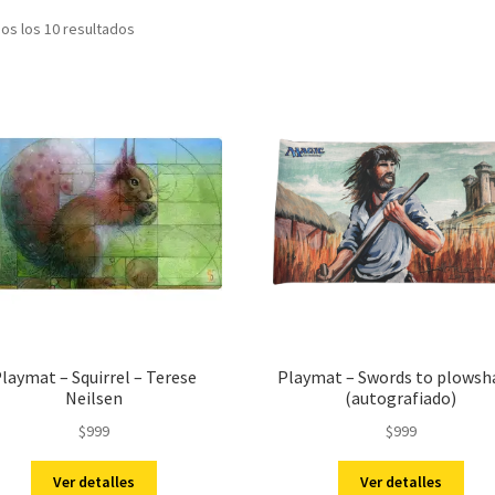
Sorted
os los 10 resultados
by
latest
laymat – Squirrel – Terese
Playmat – Swords to plowsh
Neilsen
(autografiado)
$
999
$
999
Ver detalles
Ver detalles