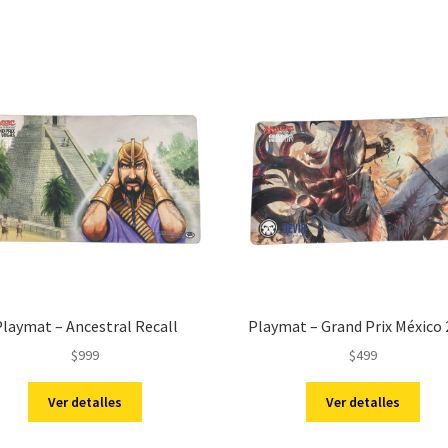
laymat – Ancestral Recall
Playmat – Grand Prix México
$
999
$
499
Ver detalles
Ver detalles