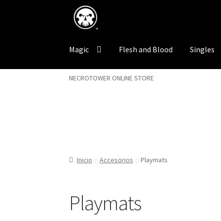
Saltar
Ir
a
al
navegación
contenido
Magic
Flesh and Blood
Singles
NECROTOWER ONLINE STORE
Inicio
Accesorios
Playmats
Playmats