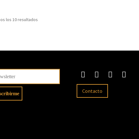
Sorted
os los 10 resultados
by
latest
Contacto