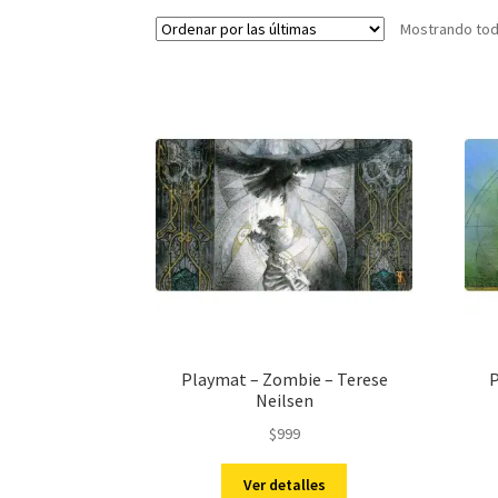
Mostrando tod
Playmat – Zombie – Terese
P
Neilsen
$
999
Ver detalles