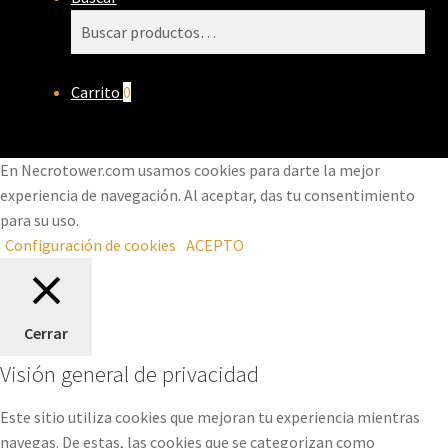
Buscar
Buscar
por:
Carrito
0
En Necrotower.com usamos cookies para darte la mejor
experiencia de navegación. Al aceptar, das tu consentimiento
para su uso.
Configuración de cookies
ACEPTO
Cerrar
Visión general de privacidad
Este sitio utiliza cookies que mejoran tu experiencia mientras
navegas. De estas, las cookies que se categorizan como