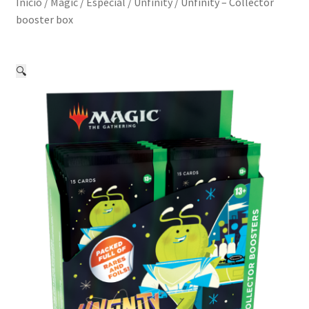
Inicio
/
Magic
/
Especial
/
Unfinity
/
Unfinity – Collector
booster box
🔍