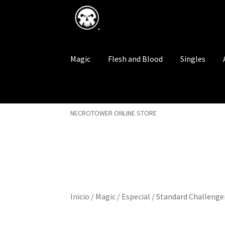
Saltar
Ir
a
al
navegación
contenido
Magic
Flesh and Blood
Singles
NECROTOWER ONLINE STORE
Inicio
/
Magic
/
Especial
/
Standard Challenge