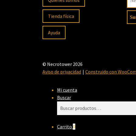
Tienda física
Ayuda
© Necrotower 2026
Aviso de privacidad
Construido con WooCo
Mi cuenta
Buscar
Buscar
Buscar
por:
Carrito
0