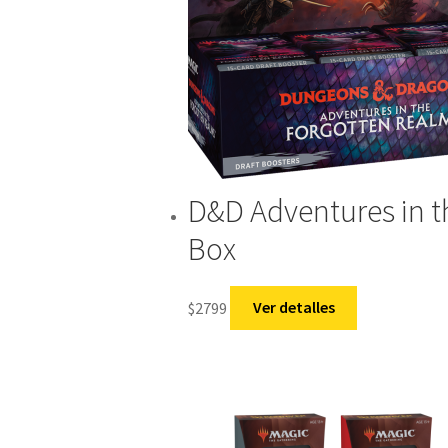
D&D Adventures in t
Box
$
2799
Ver detalles