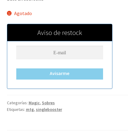
Agotado
Aviso de restock
Avisarme
Categorías:
Magic
,
Sobres
Etiquetas:
mtg
,
singlebooster