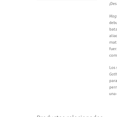
¡Des
Magi
debu
bata
alia
mato
fuer
como
Los 
Gath
para
perm
una 