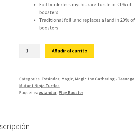
Foil borderless mythic rare Turtle in <1% of
boosters
Traditional foil land replaces a land in 20% of
boosters
Magic:
Añadir al carrito
The
Gathering®
|
Teenage
Categorías:
Estándar
,
Magic
,
Magic the Gathering - Teenage
Mutant Ninja Turtles
Mutant
Etiquetas:
estandar
,
Play Booster
Ninja
Turtles
Play
Booster
scripción
Box
cantidad