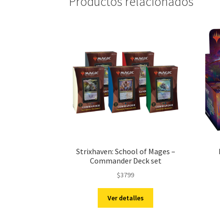
Productos relacionados
Strixhaven: School of Mages –
Commander Deck set
$
3799
Ver detalles