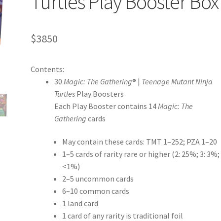
Turtles Play Booster Box
$
3850
Contents:
30
Magic: The Gathering
® |
Teenage Mutant Ninja
Turtles
Play Boosters
Each Play Booster contains 14
Magic: The
Gathering
cards
May contain these cards: TMT 1–252; PZA 1–20
1–5 cards of rarity rare or higher (2: 25%; 3: 3%; 
<1%)
2–5 uncommon cards
6–10 common cards
1 land card
1 card of any rarity is traditional foil