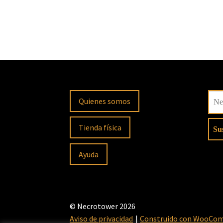
Quienes somos
Tienda física
Ayuda
© Necrotower 2026
Aviso de privacidad
Construido con WooCo