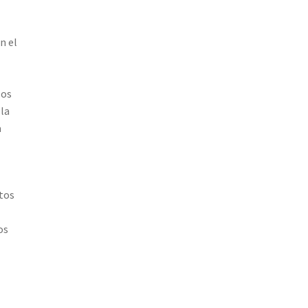
n el
los
la
a
tos
os