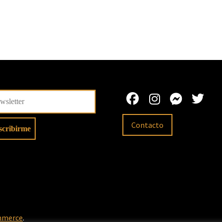
Contacto
mmerce
.