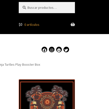
Buscar
Buscar
por:
$
0
0 artículos
nja Turtles Play Booster Box