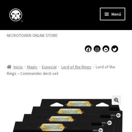
Saltar
Ir
Menú
a
al
navegación
contenido
Expandi
Magic
menú
NECROTOWER ONLINE STORE
hijo
Flesh and Blood
Singles
Inicio
Magic
Especial
Lord of the Rings
Lord of the
Rings – Commander deck set
Expandi
Accesorios
menú
hijo
Expandi
Juegos
menú
hijo