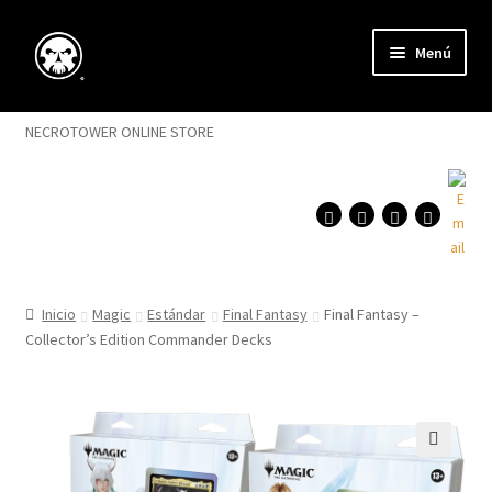
Saltar
Ir
Menú
a
al
navegación
contenido
Expandi
Magic
menú
NECROTOWER ONLINE STORE
hijo
Flesh and Blood
Singles
Expandi
Accesorios
menú
Inicio
Magic
Estándar
Final Fantasy
Final Fantasy –
hijo
Expandi
Collector’s Edition Commander Decks
Juegos
menú
hijo
🔍