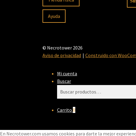
Ayuda
© Necrotower 2026
Aviso de privacidad
Construido con WooCo
Mi cuenta
Buscar
Buscar
Buscar
por:
Carrito
0
En Necrotower.com usamos cookies para darte la mejor experiencia