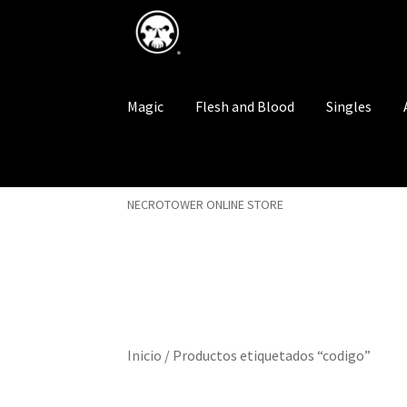
Saltar
Ir
a
al
navegación
contenido
Magic
Flesh and Blood
Singles
NECROTOWER ONLINE STORE
Inicio
/
Productos etiquetados “codigo”